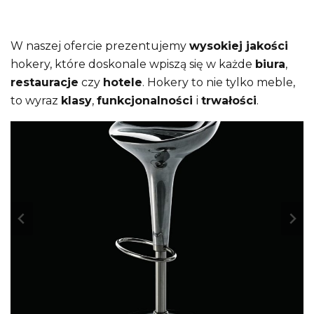
W naszej ofercie prezentujemy
wysokiej jakości
hokery, które doskonale wpiszą się w każde
biura
,
restauracje
czy
hotele
. Hokery to nie tylko meble,
to wyraz
klasy
,
funkcjonalności
i
trwałości
.