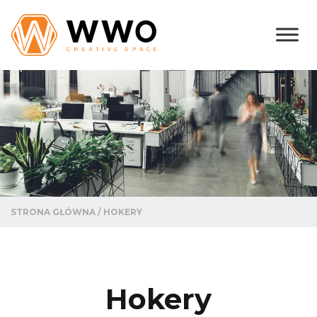
STRONA GŁÓWNA
/
HOKERY
Hokery